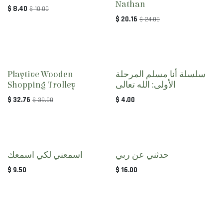
Out of stock
Nathan
$
8.40
$
10.00
$
20.16
$
24.00
Out of stock
Playtive Wooden
سلسلة أنا مسلم المرحلة
Shopping Trolley
الأولى: الله تعالى
$
32.76
$
4.00
$
39.00
Sold out
حدثني عن ربي
اسمعني لكي اسمعك
$
9.50
$
16.00