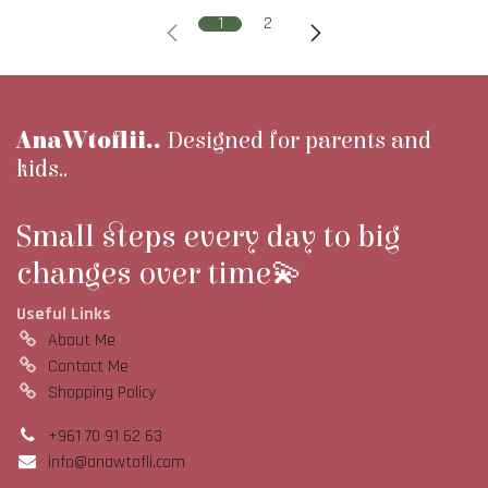
1
2
AnaWtoflii..
Designed for parents and
kids..
Small steps every day to big
changes over time💫
Useful Links
About Me
Contact Me
Shopping Policy
+961 70 91 62 63
info@anawtofli.com